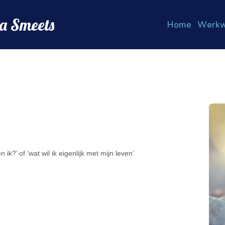
a Smeets
Home
Werkw
ik?’ of ‘wat wil ik eigenlijk met mijn leven’